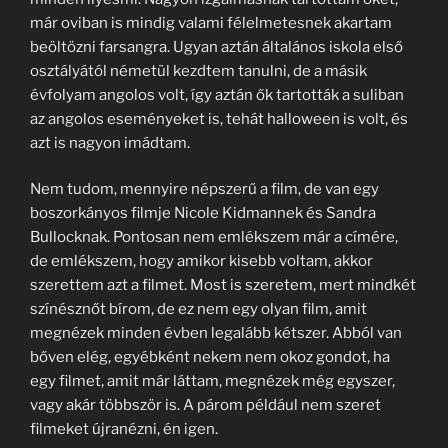
már oviban is mindig valami félelmetesnek akartam
beöltözni farsangra. Ugyan aztán általános iskola első
osztályától németül kezdtem tanulni, de a másik
évfolyam angolos volt, így aztán ők tartották a suliban
az angolos eseményeket is, tehát halloween is volt, és
azt is nagyon imádtam.
Nem tudom, mennyire népszerű a film, de van egy
boszorkányos filmje Nicole Kidmannek és Sandra
Bullocknak. Pontosan nem emlékszem már a címére,
de emlékszem, hogy amikor kisebb voltam, akkor
szerettem azt a filmet. Most is szeretem, mert mindkét
színésznőt bírom, de ez nem egy olyan film, amit
megnézek minden évben legalább kétszer. Abból van
bőven elég, egyébként nekem nem okoz gondot, ha
egy filmet, amit már láttam, megnézek még egyszer,
vagy akár többször is. A párom például nem szeret
filmeket újranézni, én igen.