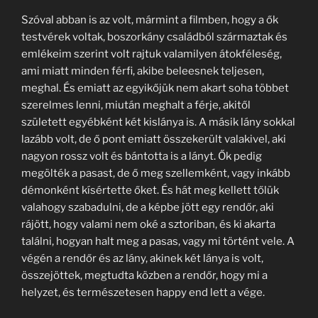
Szóval abban is az volt, mármint a filmben, hogy a ők
testvérek voltak, boszorkány családból származtak és
emlékeim szerint volt rajtuk valamilyen átokféleség,
ami miatt minden férfi, akibe beleesnek teljesen,
meghal. És emiatt az egyikőjük nem akart soha többet
szerelmes lenni, miután meghalt a férje, akitől
született egyébként két kislánya is. A másik lány sokkal
lazább volt, de ő pont emiatt összekerült valakivel, aki
nagyon rossz volt és bántotta is a lányt. Ők pedig
megölték a pasast, de ő meg szellemként, vagy inkább
démonként kísértette őket. És hát meg kellett tőlük
valahogy szabadulni, de a képbe jött egy rendőr, aki
rájött, hogy valami nem oké a sztoriban, és ki akarta
találni, hogyan halt meg a pasas, vagy mi történt vele. A
végén a rendőr és az lány, akinek két lánya is volt,
összejöttek, megtudta közben a rendőr, hogy mi a
helyzet, és természetesen happy end lett a vége.