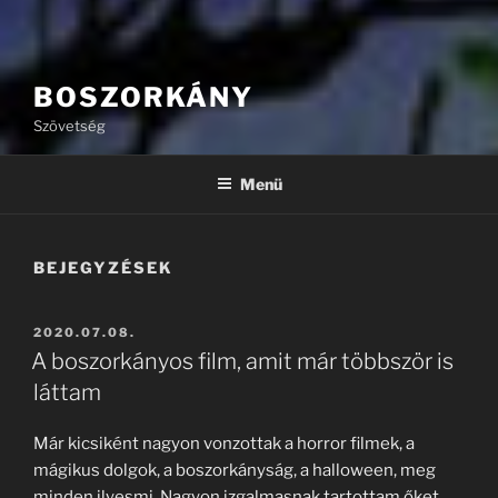
BOSZORKÁNY
Szövetség
Menü
BEJEGYZÉSEK
BEKÜLDVE:
2020.07.08.
A boszorkányos film, amit már többször is
láttam
Már kicsiként nagyon vonzottak a horror filmek, a
mágikus dolgok, a boszorkányság, a halloween, meg
minden ilyesmi. Nagyon izgalmasnak tartottam őket,