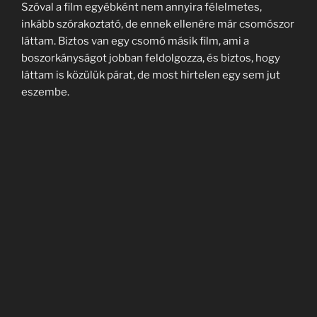
Szóval a film egyébként nem annyira félelmetes,
inkább szórakoztató, de ennek ellenére már csomószor
láttam. Biztos van egy csomó másik film, ami a
boszorkányságot jobban feldolgozza, és biztos, hogy
láttam is közülük párat, de most hirtelen egy sem jut
eszembe.
Keresés
Keresé
a
következő
kifejezésre:
LEGUTÓBBI BEJEGYZÉSEK
A boszorkányos film, amit már többször is láttam
LEGUTÓBBI CIKKEK