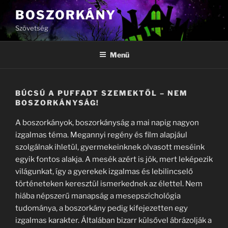
Tartalomhoz
BOSZORKÁNY
Szövetség
Menü
BÚCSÚ A PUFFADT SZEMEKTŐL – NEM
BOSZORKÁNYSÁG!
A boszorkányok, boszorkányság a mai napig nagyon
izgalmas téma. Megannyi regény és film alapjául
szolgálnak ihletül, gyermekeinknek olvasott meséink
egyik fontos alakja. A mesék azért is jók, mert leképezik
világunkat, így a gyerekek izgalmas és lebilincselő
történeteken keresztül ismerkednek az élettel. Nem
hiába népszerű manapság a mesepszichológia
tudománya, a boszorkány pedig kifejezetten egy
izgalmas karakter. Általában bizarr külsővel ábrázolják a