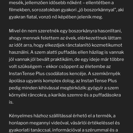
mesék, jellemzően idősebb nőként – ellentétben a
filmekben, sorozatokban gyakori „jó boszorkánnyal”, aki
gyakran fiatal, vonzó nő képében jelenik meg.
Mivel én nem szeretnék egy boszorkányra hasonlítani,
ahogy mennek felettem az évek, elérkezettnek láttam
az időt arra, hogy elkezdjek ránctalanító kozmetikumot
használni. A szem alatti puffadás ellen házilag is vannak
jól vannak jól bevált praktikáim, de egy ideje már többre
volt szükségem – ekkor csöppent az életembe az
InstanTense Plus csodálatos kencéje. A szemkörnyék
ápolása ugyanis komplex dolog, az InstanTense Plus
pedig minden kihívással megbirkózik: gyógyír a szem
környéki ráncokra, a karikás szemre és a puffadásokra
is.
Kényelmes házhoz szállítással érhető el a termék, a
honlapon megannyi videóval, vásárlói értékeléssel és
gyakorlati tanáccsal, információval a szérummal és a