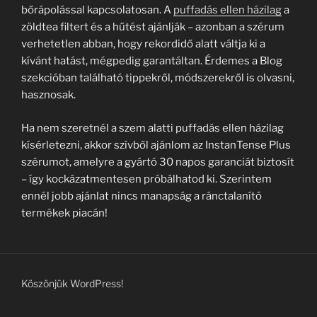
bőrápolással kapcsolatosan. A
puffadás ellen házilag
a
zöldtea filtert és a hűtést ajánlják – azonban a szérum
verhetetlen abban, hogy rekordidő alatt váltja ki a
kívánt hatást, mégpedig garantáltan. Érdemes a Blog
szekcióban található tippekről, módszerekről is olvasni,
hasznosak.
Ha nem szeretnél a szem alatti puffadás ellen házilag
kísérletezni, akkor szívből ajánlom az InstanTense Plus
szérumot, amelyre a gyártó 30 napos garanciát biztosít
– így kockázatmentesen próbálhatod ki. Szerintem
ennél jobb ajánlat nincs manapság a ránctalanító
termékek piacán!
Köszönjük WordPress!