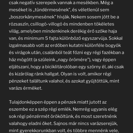
csak negatív szerepeik vannak a mesékben. Még a
meséket is „tündérmesének”, és véletlenül sem
„boszorkánymesének” hívják. Nekem sosem jött be a
rózsaszín, csillogó-villogó és mindenben tökéletes
világ, amelyben mindenkinek derékig érő szőke haja
van, és minimum 5 fajta különböző egyszarvúja. Sokkal
izgalmasabb volt az erdőben kutatni különféle bogyók
és virágok után, csalánból teát főzni egy régi fazékban a
ház mögött (a szüleink „nagy örömére”), vagy éppen
eljátszani, hogy a biciklitárolóban egy szörny él, aki csak
és kizárólag ránk hallgat. Olyan is volt, amikor régi
pénzeket találtunk valahol, és azokat gyűjtöttük, mint
varázs érméket.
Tulajdonképpen éppen a pénzek miatt jutott az
eszembe ez a szép régi emlék. Nemrég ugyanis elég
sok régi pénzérmét örököltünk, és most szeretnénk
valahogy eladni őket. Sajnos már nincs varázserejük,
mint gyerekkorunkban volt, és többre mennénk vele,