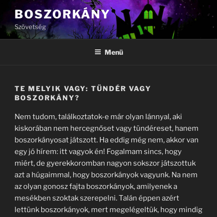
Tartalomhoz
BOSZORKÁNY
Szövetség
Menü
TE MELYIK VAGY: TÜNDÉR VAGY
BOSZORKÁNY?
Nem tudom, találkoztatok-e már olyan lánnyal, aki
kiskorában nem hercegnőset vagy tündéreset, hanem
boszorkányosat játszott. Ha eddig még nem, akkor van
egy jó hírem: itt vagyok én! Fogalmam sincs, hogy
miért, de gyerekkoromban nagyon sokszor játszottuk
azt a húgaimmal, hogy boszorkányok vagyunk. Na nem
az olyan gonosz fajta boszorkányok, amilyenek a
mesékben szoktak szerepelni. Talán éppen azért
lettünk boszorkányok, mert megelégeltük, hogy mindig