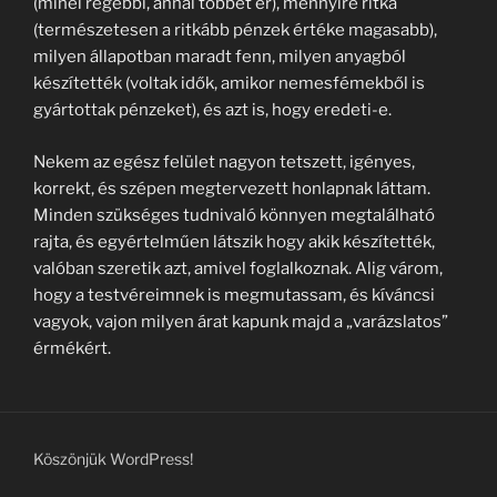
(minél régebbi, annál többet ér), mennyire ritka
(természetesen a ritkább pénzek értéke magasabb),
milyen állapotban maradt fenn, milyen anyagból
készítették (voltak idők, amikor nemesfémekből is
gyártottak pénzeket), és azt is, hogy eredeti-e.
Nekem az egész felület nagyon tetszett, igényes,
korrekt, és szépen megtervezett honlapnak láttam.
Minden szükséges tudnivaló könnyen megtalálható
rajta, és egyértelműen látszik hogy akik készítették,
valóban szeretik azt, amivel foglalkoznak. Alig várom,
hogy a testvéreimnek is megmutassam, és kíváncsi
vagyok, vajon milyen árat kapunk majd a „varázslatos”
érmékért.
Köszönjük WordPress!