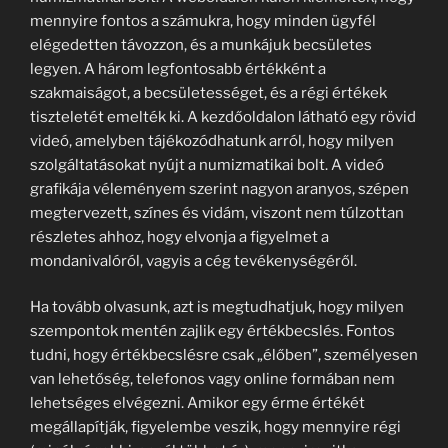
mennyire fontos a számukra, hogy minden ügyfél
elégedetten távozzon, és a munkájuk becsületes
legyen. A három legfontosabb értékként a
szakmaiságot, a becsületességet, és a régi értékek
tiszteletét emelték ki. A kezdőoldalon látható egy rövid
videó, amelyben tájékozódhatunk arról, hogy milyen
szolgáltatásokat nyújt a numizmatikai bolt. A videó
grafikája véleményem szerint nagyon aranyos, szépen
megtervezett, színes és vidám, viszont nem túlzottan
részletes ahhoz, hogy elvonja a figyelmet a
mondanivalóról, vagyis a cég tevékenységéről.
Ha tovább olvasunk, azt is megtudhatjuk, hogy milyen
szempontok mentén zajlik egy értékbecslés. Fontos
tudni, hogy értékbecslésre csak „élőben”, személyesen
van lehetőség, telefonos vagy online formában nem
lehetséges elvégezni. Amikor egy érme értékét
megállapítják, figyelembe veszik, hogy mennyire régi