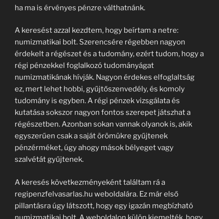
ha ma is érvényes pénzre válthatnánk.
A keresést azzal kezdtem, hogy beírtam a netre:
numizmatikai bolt. Szerencsére régebben nagyon
érdekelt a régészet és a tudomány, ezért tudom, hogy a
régi pénzekkel foglalkozó tudományágat
numizmatikának hívják. Nagyon érdekes elfoglaltság
ez, mert lehet hobbi, gyűjtőszenvedély, és komoly
tudomány is egyben. A régi pénzek vizsgálata és
kutatása sokszor nagyon fontos szerepet játszhat a
régészetben. Azonban sokan vannak olyanok is, akik
egyszerűen csak a saját örömükre gyűjtenek
pénzérméket, úgy ahogy mások bélyeget vagy
szalvétát gyűjtenek.
A keresés következményeként találtam rá a
regipenzfelvasarlas.hu weboldalára. Ez már első
pillantásra úgy látszott, hogy egy igazán megbízható
numizmatikai bolt. A weboldalon külön kiemelték, hogy