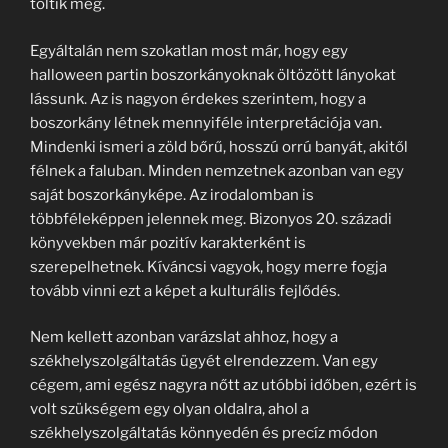
töltik meg.
Egyáltalán nem szokatlan most már, hogy egy
halloween partin boszorkányoknak öltözött lányokat
lássunk. Az is nagyon érdekes szerintem, hogy a
boszorkány létnek mennyiféle interpretációja van.
Mindenki ismeri a zöld bőrű, hosszú orrú banyát, akitől
félnek a faluban. Minden nemzetnek azonban van egy
saját boszorkányképe. Az irodalomban is
többféleképpen jelennek meg. Bizonyos 20. századi
könyvekben már pozitív karakterként is
szerepelhetnek. Kíváncsi vagyok, hogy merre fogja
tovább vinni ezt a képet a kulturális fejlődés.
Nem kellett azonban varázslat ahhoz, hogy a
székhelyszolgáltatás ügyét elrendezzem. Van egy
cégem, ami egész nagyra nőtt az utóbbi időben, ezért is
volt szükségem egy olyan oldalra, ahol a
székhelyszolgáltatás könnyedén és precíz módon