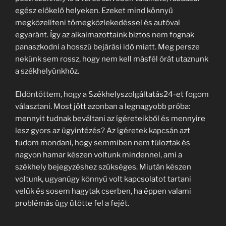
egész előkelő helyeken. Ezeket mind könnyű
megközelíteni tömegközlekedéssel és autóval
egyaránt. Így az alkalmazottaink biztos nem fognak
panaszkodni a hosszú bejárási idő miatt. Meg persze
nekünk sem rossz, hogy nem kell másfél órát utaznunk
a székhelyünkhöz.
Eldöntöttem, hogy a Székhelyszolgáltatás24-et fogom
választani. Most jött azonban a legnagyobb próba:
mennyit tudnak beváltani az ígéreteikből és mennyire
lesz gyors az ügyintézés? Az ígéretek kapcsán azt
tudom mondani, hogy semmiben nem túloztak és
nagyon hamar készen voltunk mindennel, ami a
székhely bejegyzéshez szükséges. Miután készen
voltunk, ugyanúgy könnyű volt kapcsolatot tartani
velük és sosem hagytak cserben, ha éppen valami
problémás ügy ütötte fel a fejét.