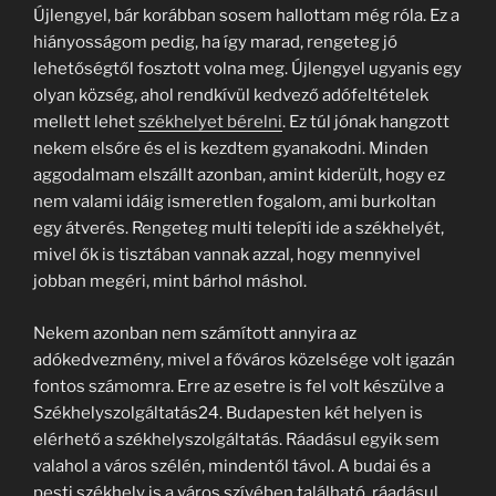
Újlengyel, bár korábban sosem hallottam még róla. Ez a
hiányosságom pedig, ha így marad, rengeteg jó
lehetőségtől fosztott volna meg. Újlengyel ugyanis egy
olyan község, ahol rendkívül kedvező adófeltételek
mellett lehet
székhelyet béreln
i
. Ez túl jónak hangzott
nekem elsőre és el is kezdtem gyanakodni. Minden
aggodalmam elszállt azonban, amint kiderült, hogy ez
nem valami idáig ismeretlen fogalom, ami burkoltan
egy átverés. Rengeteg multi telepíti ide a székhelyét,
mivel ők is tisztában vannak azzal, hogy mennyivel
jobban megéri, mint bárhol máshol.
Nekem azonban nem számított annyira az
adókedvezmény, mivel a főváros közelsége volt igazán
fontos számomra. Erre az esetre is fel volt készülve a
Székhelyszolgáltatás24. Budapesten két helyen is
elérhető a székhelyszolgáltatás. Ráadásul egyik sem
valahol a város szélén, mindentől távol. A budai és a
pesti székhely is a város szívében található, ráadásul