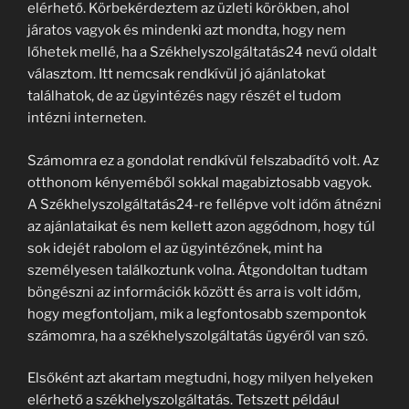
elérhető. Körbekérdeztem az üzleti körökben, ahol
járatos vagyok és mindenki azt mondta, hogy nem
lőhetek mellé, ha a Székhelyszolgáltatás24 nevű oldalt
választom. Itt nemcsak rendkívül jó ajánlatokat
találhatok, de az ügyintézés nagy részét el tudom
intézni interneten.
Számomra ez a gondolat rendkívül felszabadító volt. Az
otthonom kényeméből sokkal magabiztosabb vagyok.
A Székhelyszolgáltatás24-re fellépve volt időm átnézni
az ajánlataikat és nem kellett azon aggódnom, hogy túl
sok idejét rabolom el az ügyintézőnek, mint ha
személyesen találkoztunk volna. Átgondoltan tudtam
böngészni az információk között és arra is volt időm,
hogy megfontoljam, mik a legfontosabb szempontok
számomra, ha a székhelyszolgáltatás ügyéről van szó.
Elsőként azt akartam megtudni, hogy milyen helyeken
elérhető a székhelyszolgáltatás. Tetszett például