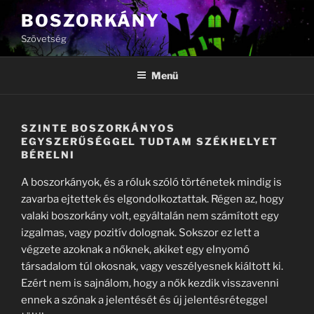
Tartalomhoz
BOSZORKÁNY
Szövetség
Menü
SZINTE BOSZORKÁNYOS
EGYSZERŰSÉGGEL TUDTAM SZÉKHELYET
BÉRELNI
A boszorkányok, és a róluk szóló történetek mindig is
zavarba ejtettek és elgondolkoztattak. Régen az, hogy
valaki boszorkány volt, egyáltalán nem számított egy
izgalmas, vagy pozitív dolognak. Sokszor ez lett a
végzete azoknak a nőknek, akiket egy elnyomó
társadalom túl okosnak, vagy veszélyesnek kiáltott ki.
Ezért nem is sajnálom, hogy a nők kezdik visszavenni
ennek a szónak a jelentését és új jelentésréteggel