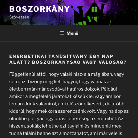
Tartalomhoz
BOSZORKÁNY
Szövetség
Menü
ENERGETIKAI TANÚSÍTVÁNY EGY NAP
ALATT? BOSZORKÁNYSÁG VAGY VALÓSÁG?
Függetlenül attól, hogy valaki hisz-e a mágiában, vagy
sem, azt bizony meg kell hagyni, hogy vannak az
életben már-már csodával határos dolgok. Például
amikor a megfelelő járatokat késsük le, vagy amikor
lemaradunk valamiről, ami először elkeserít, de utóbb
kiderül, hogy mekkora szerencsénk volt. Vagy ha épp az
ölünkbe pottyan egy óriási lehetőség a semmiből. Azt
hiszem, sokáig lehetne ezt taglalni és mindenki meg
tudná találni benne azt a mozzanatot, ami már vele is