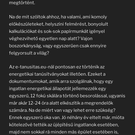
megtörtént.
Na de mit szóltok ahhoz, ha valami, ami komoly
előkészületeket, helyszíni felmérést, bonyolult
kalkulációkat és sok-sok papírmunkát igényel
véghezvihető egyetlen nap alatt? Vajon
boszorkányság, vagy egyszerűen csak ennyire
felgyorsult a világ?
Az e-tanusitas.eu-nál pontosan ez történik az
energetikai tanúsítványokat illetően. Ezeket a
dokumentumokat, amik arra szolgálnak, hogy egy
ingatlan energetikai állapotát jellemezzék egy
egyszerű, 12 fokú skálára történő besorolással, ugyanis
már akár 12-24 óra alatt elkészítik a megrendelők
számára. Na de miért van vagy lehet erre szükség?
Ennek egyszerű oka van. Jó néhány év eltelt már, mióta
kötelezővé tették az újépítésű ingatlanok esetében,
majd nem sokkal rá minden más épület esetében is,