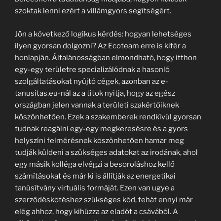
szoktak lenni ezért a villámgyors segítségért.
Jön a következő logikus kérdés: hogyan lehetséges
ilyen gyorsan dolgozni? Az Ecoteam erre is kitér a
honlapján. Általánosságban elmondható, hogy itthon
egy-egy területre specializálódnak a hasonló
szolgáltatásokat nyújtó cégek, azonban az e-
tanusitas.eu-nál az a titok nyitja, hogy az egész
országban jelen vannak a területi szakértőiknek
köszönhetően. Ezek a szakemberek rendkívül gyorsan
tudnak reagálni egy-egy megkeresésre és a gyors
helyszíni felmérésnek köszönhetően hamar meg
tudják küldeni a szükséges adatokat az irodának, ahol
egy másik kolléga elvégzi a besoroláshoz kellő
számításokat és már ki is állítják az energetikai
tanúsítvány virtuális formáját. Ezen van ugye a
szerződéskötéshez szükséges kód, tehát ennyi már
elég ahhoz, hogy kihúzza az eladót a csávából. A