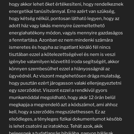
hogy akkor lehet őket értékesíteni, hogy rendelkeznek
energetikai tanúsítvánnyal. Erre azért van szükség,
hogy kétség nélkül, pontosan látható legyen, hogy az
adott ház vagy lakás mennyire üzemeltethető
energiahatékony módon, vagyis mennyire gazdaságos
a fenntartása. Azonban ez nem mindenki számára
ismeretes és hogyha az ingatlant kínáló fél nincs
tisztában ezzel a kötelezettségével és nem is veszi
igénybe valamilyen közvetítő iroda segítségét, akkor
könnyen szembesülhet ezzel a hiányosságnál az
ügyvédnél. Az viszont meglehetősen drága mulatság,
hogy pusztán ezért járogasson valaki ellenjegyeztetni
egy szerződést. Viszont ezzel a rendkívül gyors
munkamóddal megoldható, hogy akár 12 órán belül
megkapja a megrendelő azt a kódszámot, ami ahhoz
kell, hogy a szerződés megszülethessen. Ez az
elsődleges, a tényleges fizikai dokumentumot később
is lehet csatolni az iratokhoz. Tehát azok, akik
beleesnek a tudatlanság hibájába, nagyon hálásak