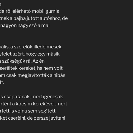
a
lról elérhető mobil gumis
ek a bajba jutott autóshoz, de
 nagyon nagy szó a mai
ális, a szerelők illedelmesek,
yfelet azért, hogy egy másik
s szükségük rá. Az én
seréltek kereket, ha nem volt
nem csak megjavították a hibás
t.
is csapatának, mert igencsak
rtént a kocsim kerekével, mert
lett is volna sem segített
et cserélni, de persze javítani