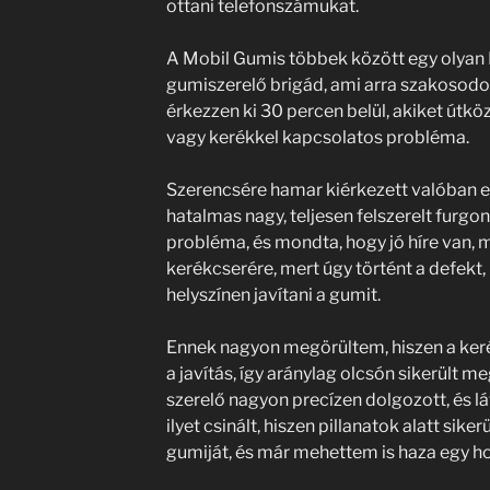
ottani telefonszámukat.
A Mobil Gumis többek között egy olyan
gumiszerelő brigád, ami arra szakosodo
érkezzen ki 30 percen belül, akiket útk
vagy kerékkel kapcsolatos probléma.
Szerencsére hamar kiérkezett valóban 
hatalmas nagy, teljesen felszerelt furgo
probléma, és mondta, hogy jó híre van,
kerékcserére, mert úgy történt a defekt
helyszínen javítani a gumit.
Ennek nagyon megörültem, hiszen a ker
a javítás, így aránylag olcsón sikerült 
szerelő nagyon precízen dolgozott, és lá
ilyet csinált, hiszen pillanatok alatt sik
gumiját, és már mehettem is haza egy ho