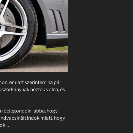
mon, emiatt szerintem ha pár
boszorkánynak néztek volna, és
n belegondolni abba, hogy
ndvacsinált indok miatt, hogy
yok…