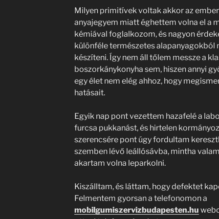
Milyen primitívek voltak akkor az embe
anyajegyem miatt éghettem volna el a m
kémiával foglalkozom, és nagyon érdeke
különféle természetes alapanyagokból 
készíteni. Így nem áll tőlem messze a kl
boszorkánykonyha sem, hiszen annyi gy
egy élet nem elég ahhoz, hogy megismer
hatásait.
Egyik nap pont vezettem hazafelé a labo
furcsa pukkanást, és hirtelen kormányoz
szerencsére pont úgy fordultam keresz
szemben lévő leállósávba, mintha valami 
akartam volna leparkolni.
Kiszálltam, és láttam, hogy defektet kap
Felmentem gyorsan a telefonomon a
mobilgumiszervizbudapesten.hu
webol