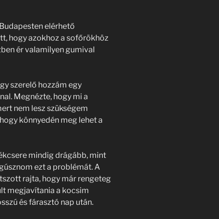
 Budapesten elérhető
tt, hogy azokhoz a sofőrökhöz
özben ér valamilyen gumival
egy szerelő hozzám egy
nnal. Megnézte, hogy mi a
 mert nem lesz szükségem
, hogy könnyedén meg lehet a
ékcsere mindig drágább, mint
megúsznom ezt a problémát. A
tszott rajta, hogy már rengeteg
erült megjavítania a kocsim
sszú és fárasztó nap után.