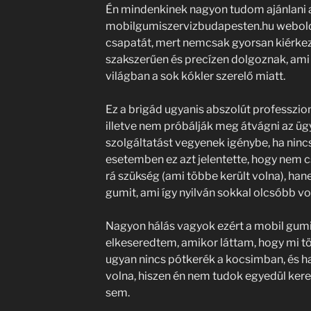
Én mindenkinek nagyon tudom ajánlani 
mobilgumiszervizbudapesten.hu webolda
csapatát, mert nemcsak gyorsan kiérkezn
szakszerűen és precízen dolgoznak, ami
világban a sok kókler szerelő miatt.
Ez a brigád ugyanis abszolút professzion
illetve nem próbálják meg átvágni az üg
szolgáltatást vegyenek igénybe, ha ninc
esetemben ez azt jelentette, hogy nem c
rá szükség (ami többe került volna), ha
gumit, ami így nyilván sokkal olcsóbb vol
Nagyon hálás vagyok ezért a mobil gum
elkeseredtem, amikor láttam, hogy mi tö
ugyan nincs pótkerék a kocsimban, és ha 
volna, hiszen én nem tudok egyedül kerek
sem.