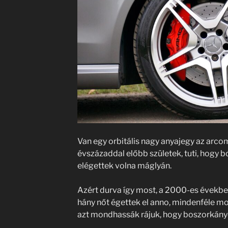
Van egy orbitális nagy anyajegy az arco
évszázaddal előbb születek, tuti, hogy 
elégettek volna máglyán.
Azért durva így most, a 2000-es évekbe
hány nőt égettek el anno, mindenféle mo
azt mondhassák rájuk, hogy boszorkán