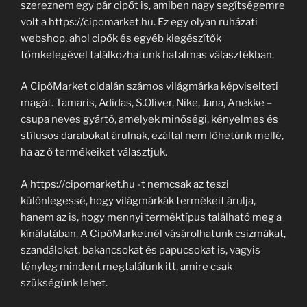
szereznem egy pár cipőt is, amiben nagy segítségemre
volt a https://cipomarket.hu. Ez egy olyan ruházati
webshop, ahol cipők és egyéb kiegészítők
tömkelegével találkozhatunk hatalmas választékban.
A CipőMarket oldalán számos világmárka képviselteti
magát. Tamaris, Adidas, S.Oliver, Nike, Jana, Anekke –
csupa neves gyártó, amelyek minőségi, kényelmes és
stílusos darabokat árulnak, ezáltal nem lőhetünk mellé,
ha az ő termékeiket választjuk.
A https://cipomarket.hu -t nemcsak az teszi
különlegessé, hogy világmárkák termékeit árulja,
hanem az is, hogy mennyi terméktípus található meg a
kínálatában. A CipőMarketnél vásárolhatunk csizmákat,
szandálokat, bakancsokat és papucsokat is, vagyis
tényleg mindent megtalálunk itt, amire csak
szükségünk lehet.