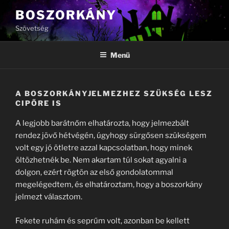
Tartalomhoz
BOSZORKÁNY
Szövetség
Menü
A BOSZORKÁNYJELMEZHEZ SZÜKSÉG LESZ
CIPŐRE IS
A legjobb barátnőm elhatározta, hogy jelmezbált
rendez jövő hétvégén, úgyhogy sürgősen szükségem
volt egy jó ötletre azzal kapcsolatban, hogy minek
öltözhetnék be. Nem akartam túl sokat agyalni a
dolgon, ezért rögtön az első gondolatommal
megelégedtem, és elhatároztam, hogy a boszorkány
jelmezt választom.
Fekete ruhám és seprűm volt, azonban be kellett